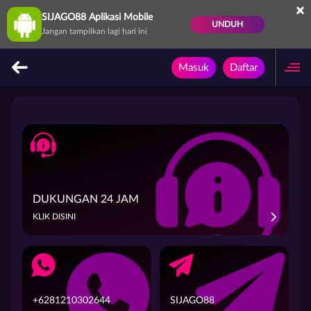
×
SIJAGO88 Aplikasi Mobile
UNDUH
Jangan tampilkan lagi hari ini
Masuk
Daftar
DUKUNGAN 24 JAM
KLIK DISINI
+6281210302644
SIJAGO88