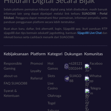
Hiburan Digital Secara Bijak
Selain platform permainan hiburan digital yang telah disebutkan, masih banyak
informasi lain yang dapat dipelajari melalui link terbaru
SIJAGO88 - Portal
Edukasi
. Pengguna dapat memahami fitur permainan, informasi penyedia, serta
panduan penggunaan platform secara lebih terstruktur.
Buat akun baru, daftar, link alternatif, login, Sijago88 app, ikuti panduan RTP
sijago88 dan tips bermain edukatif jagobetting, bantuan
Sijago88 Live Chat
dan
nikmati bonus serta cashback menarik dari SIJAGO88.
Kebijaksanaan
Platform
Kategori
Dukungan
Komunitas
Responsible
Promosi
Hot
+628121
Faceboo
Gaming
Games
0302644
k
Loyalty
about-us
Slots
SIJAGO
Whatsa
Referral
88
pp
FAQ SIJAGO88
Live
Casino
Telegra
Syarat &
m
Ketentuan
Olahraga
Togel
Sabung