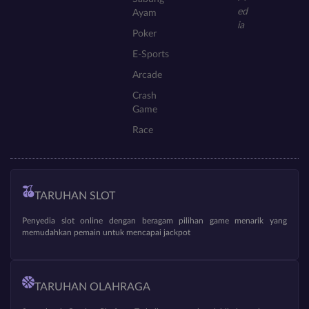
Ayam
Poker
E-Sports
Arcade
Crash
Game
Race
TARUHAN SLOT
Penyedia slot online dengan beragam pilihan game menarik yang
memudahkan pemain untuk mencapai jackpot
TARUHAN OLAHRAGA