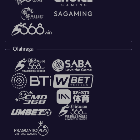
Olahraga