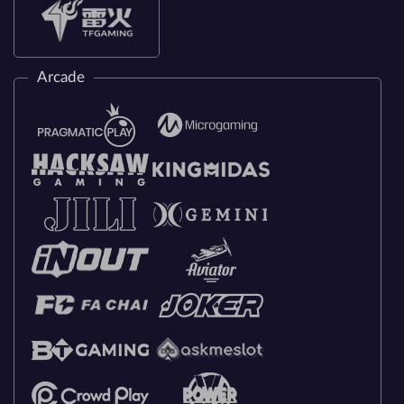
Arcade