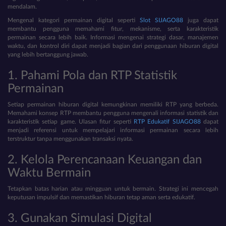
mendalam.
Mengenal kategori permainan digital seperti
Slot SIJAGO88
juga dapat
membantu pengguna memahami fitur, mekanisme, serta karakteristik
permainan secara lebih baik. Informasi mengenai strategi dasar, manajemen
waktu, dan kontrol diri dapat menjadi bagian dari penggunaan hiburan digital
yang lebih bertanggung jawab.
1. Pahami Pola dan RTP Statistik
Permainan
Setiap permainan hiburan digital kemungkinan memiliki RTP yang berbeda.
Memahami konsep RTP membantu pengguna mengenali informasi statistik dan
karakteristik setiap game. Ulasan fitur seperti
RTP Edukatif SIJAGO88
dapat
menjadi referensi untuk mempelajari informasi permainan secara lebih
terstruktur tanpa menggunakan transaksi nyata.
2. Kelola Perencanaan Keuangan dan
Waktu Bermain
Tetapkan batas harian atau mingguan untuk bermain. Strategi ini mencegah
keputusan impulsif dan memastikan hiburan tetap aman serta edukatif.
3. Gunakan Simulasi Digital