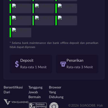
* Selama bank maintenance dan bank offline deposit dan penarikan
tidak dapat diproses
Deposit
Penarikan
Rata-rata 1 Menit
Rata-rata 3 Menit
Bersertifikasi
Tanggung
Browser
Dari
Jawab
Yang
Bermain
Didukung
©2026 SIJAGO88. Hak