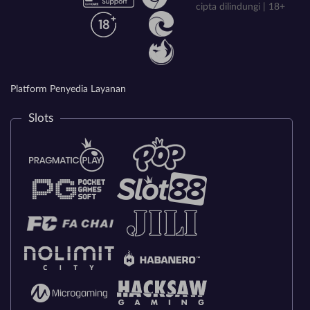
cipta dilindungi | 18+
Platform Penyedia Layanan
Slots