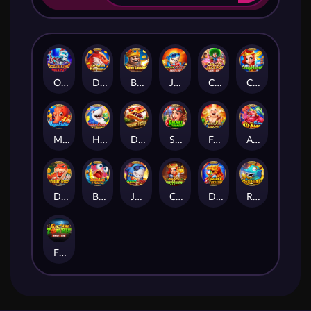
Ocean King Jackpot
Dragon Fortune
Boom Legend
Jackpot Fishing 2
Circus Jackpot
Crazy Hunter
Mega Fishing
Happy Fishing
Dinosaur Tycoon II
Secret Treasure
Fortune King Jackpot
All-star Fishing
Dinosaur Tycoon
Bombing Fishing
Jackpot Fishing
Crazy Hunter 2
Dragon Treasure
Royal Fishing
FORTUNE ZOMBIE