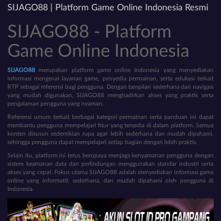
SIJAGO88 | Platform Game Online Indonesia Resmi
SIJAGO88 - Platform
Game Online Indonesia
SIJAGO88
merupakan platform game online Indonesia yang menyediakan
informasi mengenai layanan game, penyedia permainan, serta edukasi terkait
RTP sebagai referensi bagi pengguna. Dengan tampilan sederhana dan navigasi
yang mudah digunakan, SIJAGO88 menghadirkan akses yang praktis serta
pengalaman pengguna yang nyaman.
Referensi umum terkait berbagai kategori permainan serta panduan ini dapat
membantu pengguna mempelajari fitur yang tersedia di dalam platform. Semua
konten disusun sedemikian rupa agar lebih sederhana dan mudah dipahami,
sehingga pengguna dapat mempelajari setiap bagian dengan lebih praktis.
Selain itu, platform ini terus berupaya menjaga kenyamanan pengguna dengan
sistem keamanan data dan perlindungan menggunakan standar industri serta
akses yang cepat. Fokus utama SIJAGO88 adalah menyediakan informasi game
online yang informatif, sederhana, dan mudah dipahami oleh pengguna di
Indonesia.