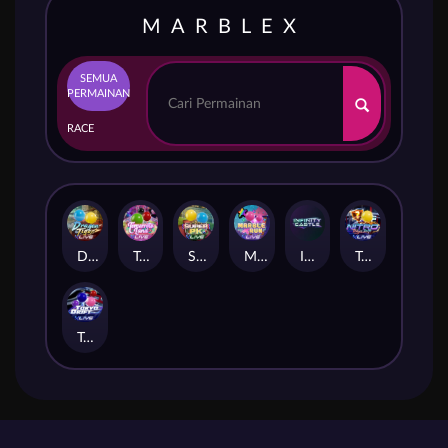
MARBLEX
SEMUA
PERMAINAN
RACE
Dragon Tiger
Tomorrow land
Super PK
Marble Run
Infinity Castle
Tokyo Drift Nitro
Tokyo Drift