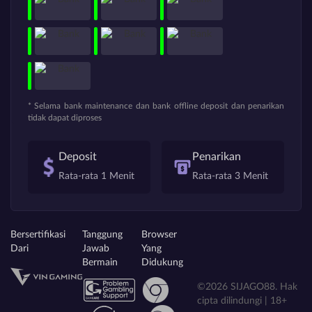
* Selama bank maintenance dan bank offline deposit dan penarikan
tidak dapat diproses
Deposit
Penarikan
Rata-rata 1 Menit
Rata-rata 3 Menit
Bersertifikasi
Tanggung
Browser
Dari
Jawab
Yang
Bermain
Didukung
©2026 SIJAGO88. Hak
cipta dilindungi | 18+