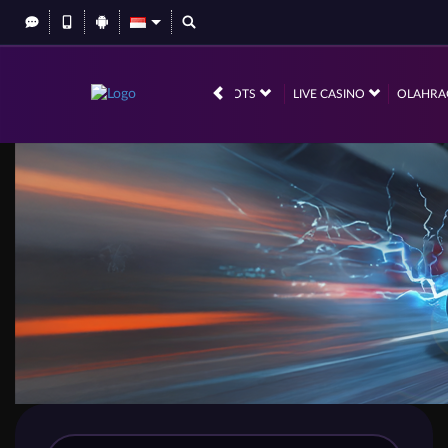
HOT GAMES
SLOTS
LIVE CASINO
OLAHR