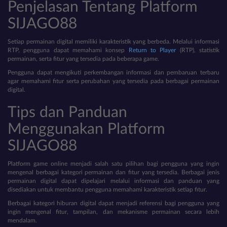
Penjelasan Tentang Platform
SIJAGO88
Setiap permainan digital memiliki karakteristik yang berbeda. Melalui informasi
RTP, pengguna dapat memahami konsep
Return to Player
(RTP), statistik
permainan, serta fitur yang tersedia pada beberapa game.
Pengguna dapat mengikuti perkembangan informasi dan pembaruan terbaru
agar memahami fitur serta perubahan yang tersedia pada berbagai permainan
digital.
Tips dan Panduan
Menggunakan Platform
SIJAGO88
Platform game online menjadi salah satu pilihan bagi pengguna yang ingin
mengenal berbagai kategori permainan dan fitur yang tersedia. Berbagai jenis
permainan digital dapat dipelajari melalui informasi dan panduan yang
disediakan untuk membantu pengguna memahami karakteristik setiap fitur.
Berbagai kategori hiburan digital dapat menjadi referensi bagi pengguna yang
ingin mengenal fitur, tampilan, dan mekanisme permainan secara lebih
mendalam.