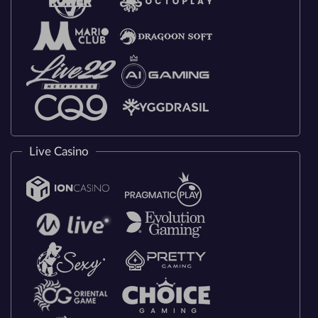
Live Casino