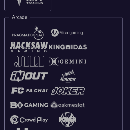
Arcade