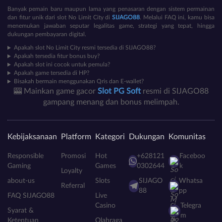
Banyak pemain baru maupun lama yang penasaran dengan sistem permainan
dan fitur unik dari slot No Limit City di
SIJAGO88
. Melalui FAQ ini, kamu bisa
menemukan jawaban seputar legalitas game, strategi yang tepat, hingga
dukungan pembayaran digital.
Apakah slot No Limit City resmi tersedia di SIJAGO88?
Apakah tersedia fitur bonus buy?
Apakah slot ini cocok untuk pemula?
Apakah game tersedia di HP?
Bisakah bermain menggunakan Qris dan E-wallet?
🎰 Mainkan game gacor
Slot PG Soft
resmi di SIJAGO88
gampang menang dan bonus melimpah.
Kebijaksanaan
Platform
Kategori
Dukungan
Komunitas
Responsible
Promosi
Hot
+628121
Faceboo
Gaming
Games
0302644
k
Loyalty
about-us
Slots
SIJAGO
Whatsa
Referral
88
pp
FAQ SIJAGO88
Live
Casino
Telegra
Syarat &
m
Ketentuan
Olahraga