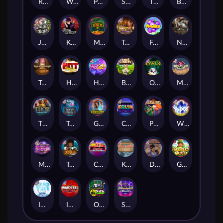
Remember Gulag
Walk of Shame
Poison Eve
Space Donkey
The Rave
Book Of Shadows
Jingle Balls
Karen Maneater
Monkey's Gold xPays
Tomb of Nefertiti
Fruits
Nexus Tombstone RIP
Tomb of Akhenaten
Hot Nudge
Hot 4 Cash
Bonus Bunnies
Owls
Manhattan Goes Wild
Thor: Hammer Time
Tractor Beam
Golden Genie And The Walking Wilds
Coins of Fortune
Pixies vs Pirates
WiXX
Milky Ways
Tesla Jolt
Casino Win Spin
Kitchen Drama: Sushi Mania
Dungeon Quest
Gaelic Gold
Ice Ice Yeti
Immortal Fruits
Outsourced: Slash Game
Starstruck