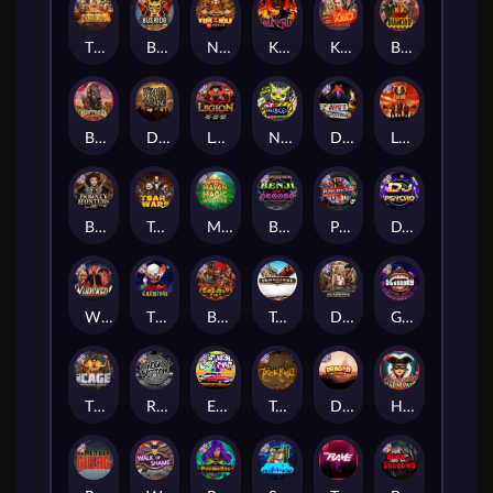
The Border
Bushido Way xNudge
Nexus Fire In The Hole xBomb
Kill Em All
Kiss My Chainsaw
Blood Diamond
Buffalo Hunter
Dead Men Walking
Legion X
Nexus Outsourced
Devil's Crossroad
Little Bighorn
Bounty Hunters xNudge®
Tsar Wars
Mayan Magic Wildfire
Benji Killed in Vegas
Punk Rocker
DJ Psycho
Whacked
The Creepy Carnival
Barbarian Fury
Tombstone
Deadwood xNudge
Gluttony
The Cage
Rock Bottom
East Coast Vs West Coast
True kult
Dragon Tribe
Harlequin Carnival