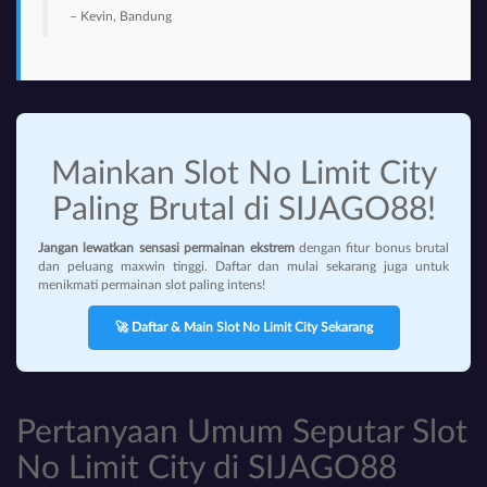
– Kevin, Bandung
Mainkan Slot No Limit City
Paling Brutal di SIJAGO88!
Jangan lewatkan sensasi permainan ekstrem
dengan fitur bonus brutal
dan peluang maxwin tinggi. Daftar dan mulai sekarang juga untuk
menikmati permainan slot paling intens!
🚀 Daftar & Main Slot No Limit City Sekarang
Pertanyaan Umum Seputar Slot
No Limit City di SIJAGO88