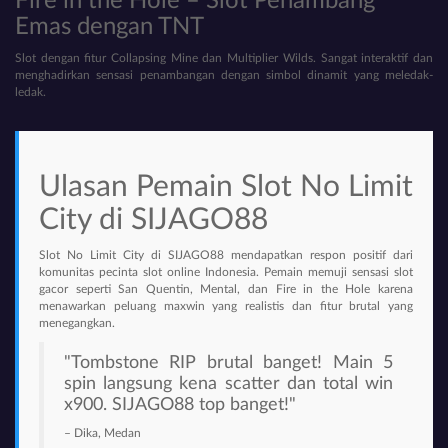
Fire in the Hole – Slot Penambang
Emas dengan TNT
Slot dengan fitur Collapsing Mine dan Multiplier Wilds. Sangat interaktif dan
menghadirkan sensasi penambangan dengan simbol dinamit yang meledak-
ledak.
Ulasan Pemain Slot No Limit
City di SIJAGO88
Slot No Limit City di SIJAGO88 mendapatkan respon positif dari
komunitas pecinta slot online Indonesia. Pemain memuji sensasi slot
gacor seperti San Quentin, Mental, dan Fire in the Hole karena
menawarkan peluang maxwin yang realistis dan fitur brutal yang
menegangkan.
"
Tombstone RIP
brutal banget! Main 5
spin langsung kena scatter dan total win
x900. SIJAGO88 top banget!"
– Dika, Medan