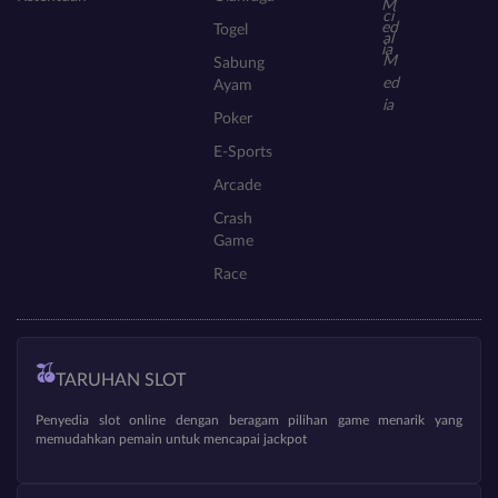
Togel
Sabung
Ayam
Poker
E-Sports
Arcade
Crash
Game
Race
TARUHAN SLOT
Penyedia slot online dengan beragam pilihan game menarik yang
memudahkan pemain untuk mencapai jackpot