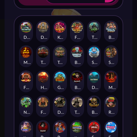
Duck Hunters
Deadwood R.I.P
Kenneth Must Die
Fire in the Hole 3
The Crypt
Brute Force: Alien Onslaught
Mental
Tombstone Slaughter
Tanked
Brute Force
Seamen
San Quentin 2: Death Row
Fire in the Hole 2
Highway to Hell
Gator Hunters
Blood & Shadow 2
Das xBoot
Mental 2
Nexus The Crypt
Folsom Prison
Dead Canary
Tombstone RIP
Beheaded
Road Rage