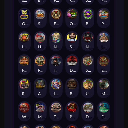
xWays Hoarder 2
Blood & Shadow
Punk Rocker 2
xWays Hoarder xSplit
Serial
Flight Mode
Outsourced
San Quentin xWays
El Pasa Gunfight xNudge
Outsourced: Payday
Brick Snake 2000
Punk Toilet
Infectious 5 xWays
Home of the Brave
Nine To Five
Stockholm Syndrome
Nexus Blood & Shadow
Loner
Fire In The Hole xBomb
Pearl Harbor
True Grit Redemption
Dead, Dead, or Deader
Skate or Die
Evil Goblins xBomb
Roadkill
Apocalypse Super xNudge
Land of the Free
Bangkok Hilton
Ugliest Catch
Misery Mining
Warrior Graveyard xNudge
Munchies
Tombstone No Mercy
Possessed
D Day
Disturbed