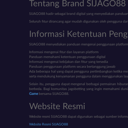
Tentang Brand SIJAGO88
SIJAGO88 hadir sebagai brand digital yang menyediakan panduan,
Seluruh fitur dirancang agar mudah digunakan oleh pengguna dar
Informasi Ketentuan Pen
SIJAGO88 menyediakan panduan mengenai penggunaan platform a
Informasi mengenai fitur dan layanan platform
Panduan memahami ketentuan penggunaan digital
Informasi mengenai kebijakan dan fitur yang tersedia
Panduan penggunaan platform secara bertanggung jawab
Ada beberapa hal yang dapat pengguna pertimbangkan ketika menc
serta mendukung kenyamanan pengguna dalam menggunakan layan
Selain itu, pengguna dapat mengenal berbagai permainan hiburan d
berbeda. Bagi komunitas jagobetting yang ingin memahami dunia 
Game
bersama SIJAGO88.
Website Resmi
Website resmi SIJAGO88 dapat digunakan sebagai sumber informas
Website Resmi SIJAGO88