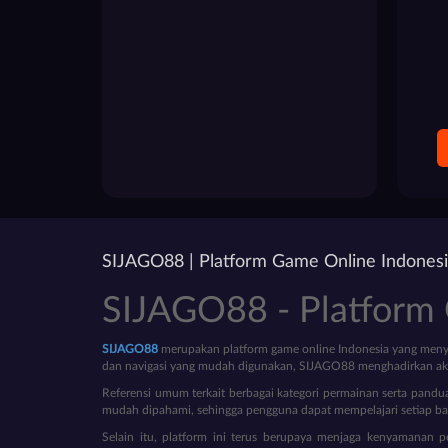
SIJAGO88 | Platform Game Online Indones
SIJAGO88 - Platform
SIJAGO88
merupakan platform game online Indonesia yang menyed
dan navigasi yang mudah digunakan, SIJAGO88 menghadirkan aks
Referensi umum terkait berbagai kategori permainan serta pandu
mudah dipahami, sehingga pengguna dapat mempelajari setiap bag
Selain itu, platform ini terus berupaya menjaga kenyamanan