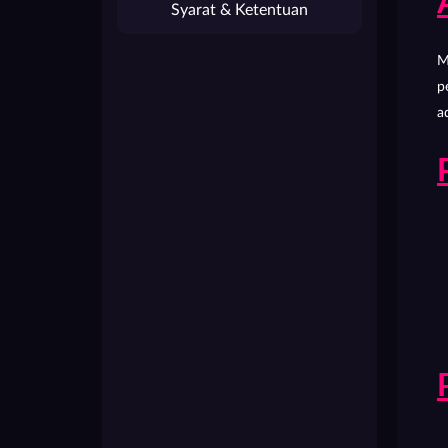
Syarat & Ketentuan
M
p
a