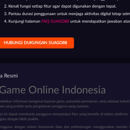
Kenali fungsi setiap fitur agar dapat digunakan dengan tepat.
Pantau durasi penggunaan untuk menjaga aktivitas digital tetap sei
Kunjungi halaman
FAQ SIJAGO88
untuk mendapatkan jawaban ata
HUBUNGI DUKUNGAN SIJAGO88
ia Resmi
 Game Online Indonesia
iakan informasi mengenai layanan game, penyedia permainan, serta edukasi terkait
es yang praktis serta pengalaman pengguna yang nyaman.
an ini dapat membantu pengguna mempelajari fitur yang tersedia di dalam platform
ian dengan lebih praktis.
 pengguna dengan sistem keamanan data dan perlindungan menggunakan standar i