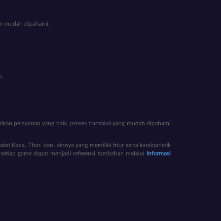
dan mudah dipahami.
h.
rikan pelayanan yang baik, proses transaksi yang mudah dipahami
t Kaca, Thor, dan lainnya yang memiliki fitur serta karakteristik
k setiap game dapat menjadi referensi tambahan melalui
Informasi