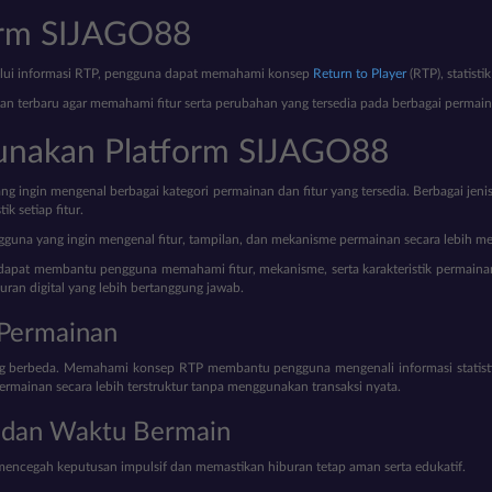
form SIJAGO88
elalui informasi RTP, pengguna dapat memahami konsep
Return to Player
(RTP), statisti
terbaru agar memahami fitur serta perubahan yang tersedia pada berbagai permaina
unakan Platform SIJAGO88
ng ingin mengenal berbagai kategori permainan dan fitur yang tersedia. Berbagai jenis
 setiap fitur.
engguna yang ingin mengenal fitur, tampilan, dan mekanisme permainan secara lebih m
dapat membantu pengguna memahami fitur, mekanisme, serta karakteristik permainan 
uran digital yang lebih bertanggung jawab.
 Permainan
g berbeda. Memahami konsep RTP membantu pengguna mengenali informasi statistik d
ermainan secara lebih terstruktur tanpa menggunakan transaksi nyata.
n dan Waktu Bermain
 mencegah keputusan impulsif dan memastikan hiburan tetap aman serta edukatif.