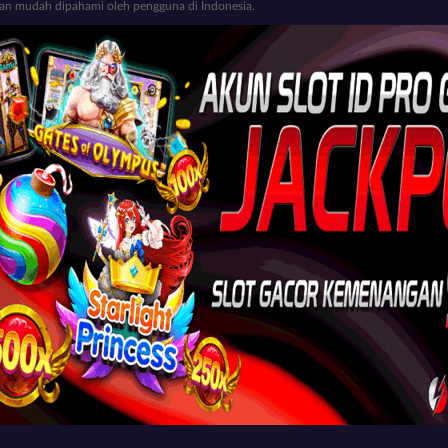
dan mudah dipahami oleh pengguna di Indonesia.