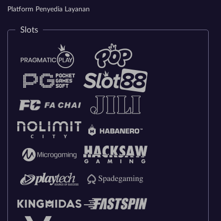
Platform Penyedia Layanan
Slots