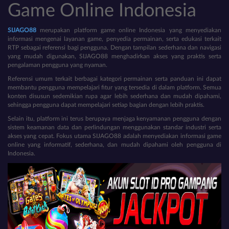
Game Online Indonesia
SIJAGO88
merupakan platform game online Indonesia yang menyediakan
informasi mengenai layanan game, penyedia permainan, serta edukasi terkait
RTP sebagai referensi bagi pengguna. Dengan tampilan sederhana dan navigasi
yang mudah digunakan, SIJAGO88 menghadirkan akses yang praktis serta
pengalaman pengguna yang nyaman.
Referensi umum terkait berbagai kategori permainan serta panduan ini dapat
membantu pengguna mempelajari fitur yang tersedia di dalam platform. Semua
konten disusun sedemikian rupa agar lebih sederhana dan mudah dipahami,
sehingga pengguna dapat mempelajari setiap bagian dengan lebih praktis.
Selain itu, platform ini terus berupaya menjaga kenyamanan pengguna dengan
sistem keamanan data dan perlindungan menggunakan standar industri serta
akses yang cepat. Fokus utama SIJAGO88 adalah menyediakan informasi game
online yang informatif, sederhana, dan mudah dipahami oleh pengguna di
Indonesia.