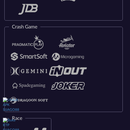
Crash Game
Race