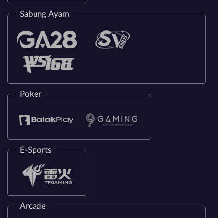
Sabung Ayam
Poker
E-Sports
Arcade